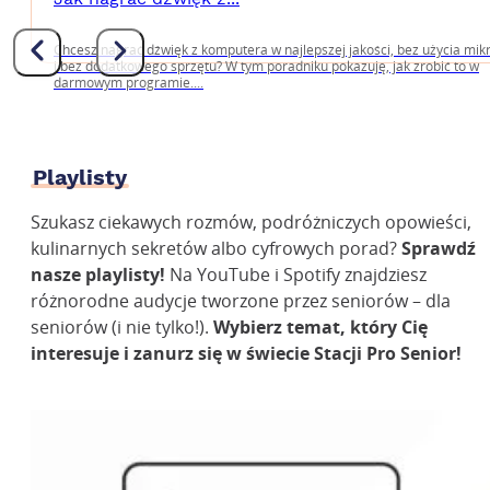
Chcesz nagrać dźwięk z komputera w najlepszej jakości, bez użycia mik
i bez dodatkowego sprzętu? W tym poradniku pokazuję, jak zrobić to w
darmowym programie....
Playlisty
Szukasz ciekawych rozmów, podróżniczych opowieści,
kulinarnych sekretów albo cyfrowych porad?
Sprawdź
nasze playlisty!
Na YouTube i Spotify znajdziesz
różnorodne audycje tworzone przez seniorów – dla
seniorów (i nie tylko!).
Wybierz temat, który Cię
interesuje i zanurz się w świecie Stacji Pro Senior!