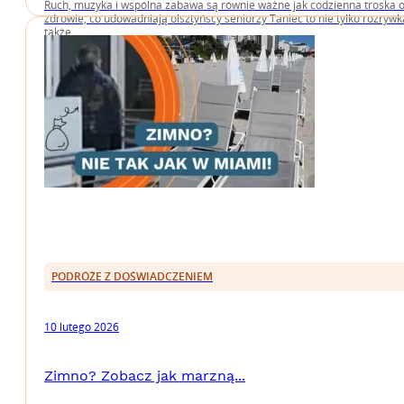
Ruch, muzyka i wspólna zabawa są równie ważne jak codzienna troska 
zdrowie, co udowadniają olsztyńscy seniorzy Taniec to nie tylko rozrywk
także....
PODRÓŻE Z DOŚWIADCZENIEM
10 lutego 2026
Zimno? Zobacz jak marzną...