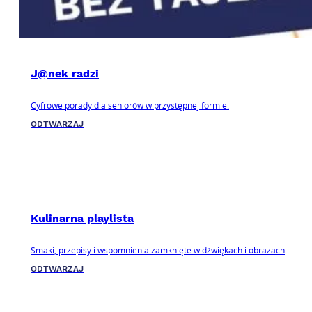
J@nek radzi
Cyfrowe porady dla seniorów w przystępnej formie.
ODTWARZAJ
Kulinarna playlista
Smaki, przepisy i wspomnienia zamknięte w dźwiękach i obrazach
ODTWARZAJ