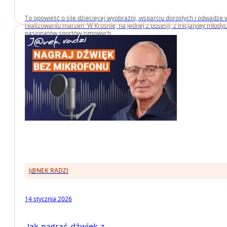
To opowieść o sile dziecięcej wyobraźni, wsparciu dorosłych i odwadze 
realizowaniu marzeń. W Krośnie, na jednej z posesji, z inicjatywy młody
pasjonatów sportów zimowych....
J@NEK RADZI
14 stycznia 2026
Jak nagrać dźwięk z...