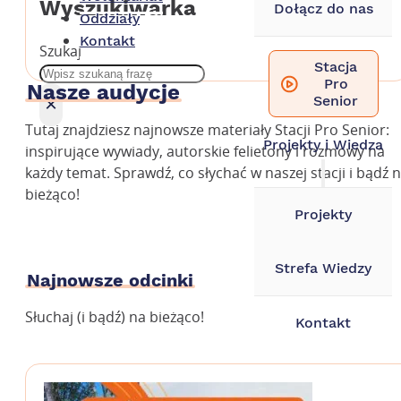
Wyszukiwarka
Dołącz do nas
Oddziały
Kontakt
Szukaj
Stacja
Pro
Nasze audycje
×
Senior
Tutaj znajdziesz najnowsze materiały Stacji Pro Senior:
Projekty i Wiedza
inspirujące wywiady, autorskie felietony i rozmowy na
każdy temat. Sprawdź, co słychać w naszej stacji i bądź 
bieżąco!
Projekty
Strefa Wiedzy
Najnowsze odcinki
Słuchaj (i bądź) na bieżąco!
Kontakt