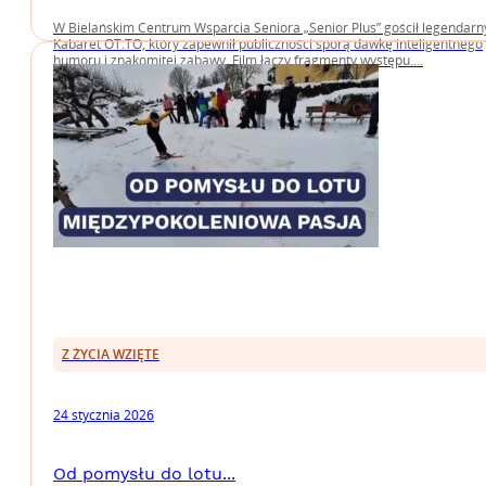
W Bielańskim Centrum Wsparcia Seniora „Senior Plus” gościł legendarn
Kabaret OT.TO, który zapewnił publiczności sporą dawkę inteligentnego
humoru i znakomitej zabawy. Film łączy fragmenty występu....
Z ŻYCIA WZIĘTE
24 stycznia 2026
Od pomysłu do lotu...