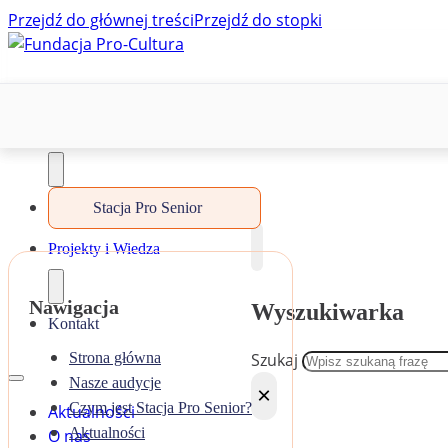
Przejdź do głównej treści
Przejdź do stopki
Aktualności
O nas
Stacja Pro Senior
Projekty i Wiedza
Nawigacja
Wyszukiwarka
Kontakt
Szukaj
Strona główna
Nasze audycje
×
Czym jest Stacja Pro Senior?
Aktualności
Aktualności
O nas