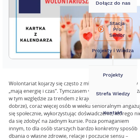
Wyszukiwarka
Dołącz do nas
Szukaj
Stacja
Pro
×
Senior
Projekty i Wiedza
Projekty
Wolontariat kojarzy się często z młodymi ludźmi, którzy
„mają energię i czas”. Tymczasem w Polsce, która podąż
Strefa Wiedzy
w tym względzie za trendem z krajów zachodnich(i
dobrze), coraz więcej osób w wieku senioralnym angażu
Kontakt
się społecznie, wykorzystując doświadczenie, którego ni
da się zdobyć na żadnym kursie. Poza pomaganiem
innym, to dla osób starszych bardzo konkretny sposób
dbania o własne zdrowie, relacje i poczucie sensu –