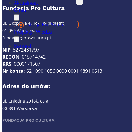
Aktualności
Fundacja Pro Cultura
O nas
ul. Okopowa 47 lok. 29 (II piętro)
Stacja Pro Senior
01-059 Warszawa
Projekty i Wiedza
fundacja@pro-cultura.pl
Kontakt
NIP
: 5272431797
REGON
: 015714742
KRS
: 0000171507
Nr konta:
62 1090 1056 0000 0001 4891 0613
Adres do umów:
ul. Chłodna 20 lok. 88 a
00-891 Warszawa
FUNDACJA PRO CULTURA: