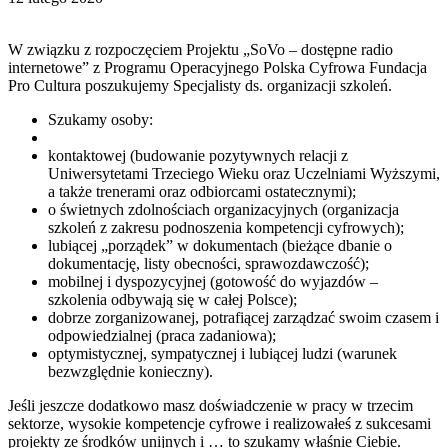
W związku z rozpoczęciem Projektu „SoVo – dostępne radio
internetowe” z Programu Operacyjnego Polska Cyfrowa Fundacja
Pro Cultura poszukujemy Specjalisty ds. organizacji szkoleń.
Szukamy osoby:
kontaktowej (budowanie pozytywnych relacji z
Uniwersytetami Trzeciego Wieku oraz Uczelniami Wyższymi,
a także trenerami oraz odbiorcami ostatecznymi);
o świetnych zdolnościach organizacyjnych (organizacja
szkoleń z zakresu podnoszenia kompetencji cyfrowych);
lubiącej „porządek” w dokumentach (bieżące dbanie o
dokumentację, listy obecności, sprawozdawczość);
mobilnej i dyspozycyjnej (gotowość do wyjazdów –
szkolenia odbywają się w całej Polsce);
dobrze zorganizowanej, potrafiącej zarządzać swoim czasem i
odpowiedzialnej (praca zadaniowa);
optymistycznej, sympatycznej i lubiącej ludzi (warunek
bezwzględnie konieczny).
Jeśli jeszcze dodatkowo masz doświadczenie w pracy w trzecim
sektorze, wysokie kompetencje cyfrowe i realizowałeś z sukcesami
projekty ze środków unijnych i … to szukamy właśnie Ciebie.