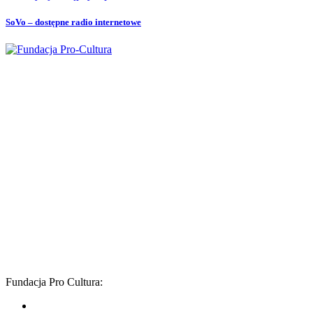
SoVo – dostępne radio internetowe
Fundacja Pro Cultura
ul. Okopowa 47 lok. 29 (II piętro)
01-059 Warszawa
fundacja@pro-cultura.pl
NIP
: 5272431797
REGON
: 015714742
KRS
: 0000171507
Nr konta:
62 1090 1056 0000 0001 4891 0613
Adres do umów:
ul. Chłodna 20 lok. 88 a
00-891 Warszawa
Fundacja Pro Cultura: