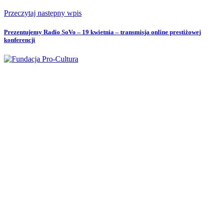
Przeczytaj następny wpis
Prezentujemy Radio SoVo – 19 kwietnia – transmisja online prestiżowej
konferencji
Fundacja Pro Cultura
ul. Okopowa 47 lok. 29 (II piętro)
01-059 Warszawa
fundacja@pro-cultura.pl
NIP
: 5272431797
REGON
: 015714742
KRS
: 0000171507
Nr konta:
62 1090 1056 0000 0001 4891 0613
Adres do umów:
ul. Chłodna 20 lok. 88 a
00-891 Warszawa