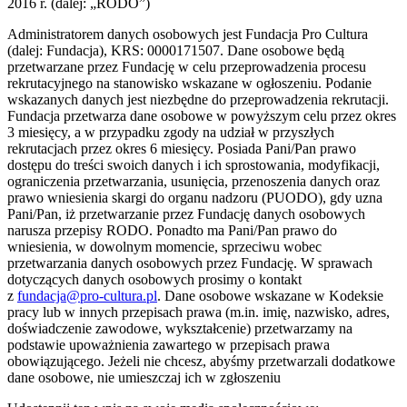
2016 r. (dalej: „RODO”)
Administratorem danych osobowych jest Fundacja Pro Cultura
(dalej: Fundacja), KRS: 0000171507. Dane osobowe będą
przetwarzane przez Fundację w celu przeprowadzenia procesu
rekrutacyjnego na stanowisko wskazane w ogłoszeniu. Podanie
wskazanych danych jest niezbędne do przeprowadzenia rekrutacji.
Fundacja przetwarza dane osobowe w powyższym celu przez okres
3 miesięcy, a w przypadku zgody na udział w przyszłych
rekrutacjach przez okres 6 miesięcy. Posiada Pani/Pan prawo
dostępu do treści swoich danych i ich sprostowania, modyfikacji,
ograniczenia przetwarzania, usunięcia, przenoszenia danych oraz
prawo wniesienia skargi do organu nadzoru (PUODO), gdy uzna
Pani/Pan, iż przetwarzanie przez Fundację danych osobowych
narusza przepisy RODO. Ponadto ma Pani/Pan prawo do
wniesienia, w dowolnym momencie, sprzeciwu wobec
przetwarzania danych osobowych przez Fundację. W sprawach
dotyczących danych osobowych prosimy o kontakt
z
fundacja@pro-cultura.pl
. Dane osobowe wskazane w Kodeksie
pracy lub w innych przepisach prawa (m.in. imię, nazwisko, adres,
doświadczenie zawodowe, wykształcenie) przetwarzamy na
podstawie upoważnienia zawartego w przepisach prawa
obowiązującego. Jeżeli nie chcesz, abyśmy przetwarzali dodatkowe
dane osobowe, nie umieszczaj ich w zgłoszeniu