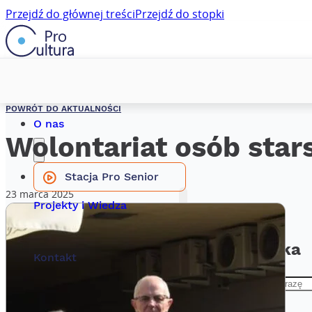
Przejdź do głównej treści
Przejdź do stopki
Aktualności
POWRÓT DO AKTUALNOŚCI
O nas
Wolontariat osób star
Stacja Pro Senior
23 marca 2025
Projekty i Wiedza
Wyszukiwarka
Kontakt
Szukaj
×