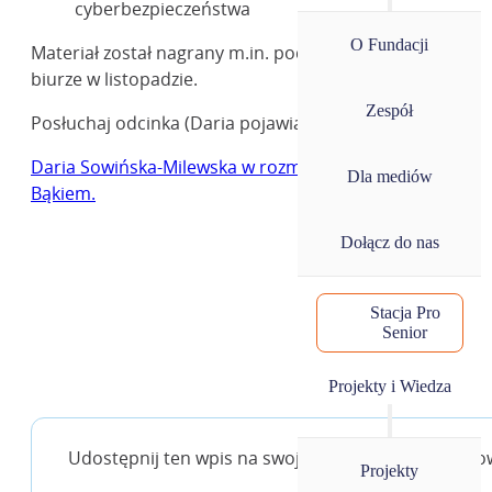
cyberbezpieczeństwa
O Fundacji
Materiał został nagrany m.in. podczas wizyty w naszym
biurze w listopadzie.
Zespół
Posłuchaj odcinka (Daria pojawia się ok. 52. minuty):
Daria Sowińska-Milewska w rozmowie z Adrianem
Dla mediów
Bąkiem.
Dołącz do nas
Stacja Pro
Senior
Projekty i Wiedza
Udostępnij ten wpis na swoje media społecznościo
Projekty