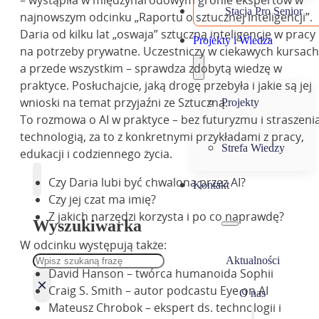
– wystąpiła w międzynarodowym gronie ekspertów w
Stacja Pro Senior
najnowszym odcinku „Raportu o sztucznej inteligencji”.
Daria od kilku lat „oswaja” sztuczną inteligencję w pracy 
Projekty i Wiedza
na potrzeby prywatne. Uczestniczy w ciekawych kursach
a przede wszystkim – sprawdza zdobytą wiedzę w
praktyce. Posłuchajcie, jaką drogę przebyła i jakie są jej
wnioski na temat przyjaźni ze Sztuczną.
Projekty
To rozmowa o AI w praktyce – bez futuryzmu i straszeni
technologią, za to z konkretnymi przykładami z pracy,
Strefa Wiedzy
edukacji i codziennego życia.
Czy Daria lubi być chwalona przez AI?
Kontakt
Czy jej czat ma imię?
Z jakich narzędzi korzysta i po co naprawdę?
Wyszukiwarka
W odcinku występują także:
Szukaj
Aktualności
David Hanson – twórca humanoida Sophii
×
Craig S. Smith – autor podcastu Eye on AI
O nas
Mateusz Chrobok – ekspert ds. technologii i