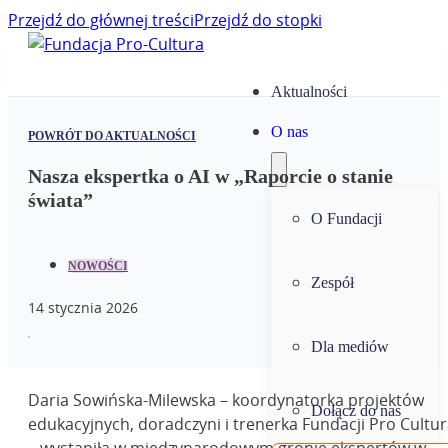
Przejdź do głównej treści
Przejdź do stopki
Aktualności
O nas
POWRÓT DO AKTUALNOŚCI
Nasza ekspertka o AI w „Raporcie o stanie
świata”
O Fundacji
NOWOŚCI
Zespół
14 stycznia 2026
Dla mediów
Daria Sowińska-Milewska
– koordynatorka projektów
Dołącz do nas
edukacyjnych, doradczyni i trenerka Fundacji Pro Cultu