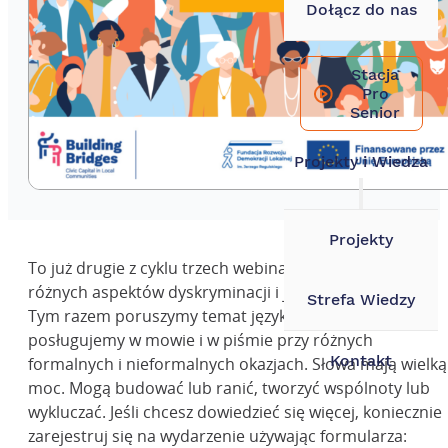
Wyszukiwarka
Dołącz do nas
Szukaj
Stacja
Pro
×
Senior
Projekty i Wiedza
Projekty
To już drugie z cyklu trzech webinariów dotyczących
różnych aspektów dyskryminacji i jej przeciwdziałania.
Strefa Wiedzy
Tym razem poruszymy temat języka, jakim się
posługujemy w mowie i w piśmie przy różnych
Kontakt
formalnych i nieformalnych okazjach. Słowa mają wielką
moc. Mogą budować lub ranić, tworzyć wspólnoty lub
wykluczać. Jeśli chcesz dowiedzieć się więcej, koniecznie
zarejestruj się na wydarzenie używając formularza: