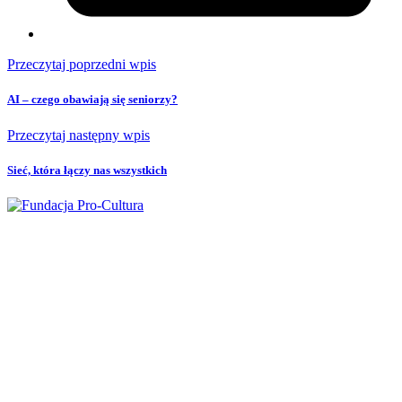
Przeczytaj poprzedni wpis
AI – czego obawiają się seniorzy?
Przeczytaj następny wpis
Sieć, która łączy nas wszystkich
Fundacja Pro Cultura
ul. Okopowa 47 lok. 29 (II piętro)
01-059 Warszawa
fundacja@pro-cultura.pl
NIP
: 5272431797
REGON
: 015714742
KRS
: 0000171507
Nr konta:
62 1090 1056 0000 0001 4891 0613