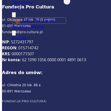
Aktualności
Fundacja Pro Cultura
O nas
ul. Okopowa 47 lok. 29 (II piętro)
Stacja Pro Senior
01-059 Warszawa
Projekty i Wiedza
fundacja@pro-cultura.pl
Kontakt
NIP
: 5272431797
REGON
: 015714742
KRS
: 0000171507
Nr konta:
62 1090 1056 0000 0001 4891 0613
Adres do umów:
ul. Chłodna 20 lok. 88 a
00-891 Warszawa
FUNDACJA PRO CULTURA: