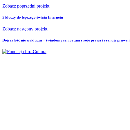
Zobacz poprzedni projekt
5 kluczy do lepszego świata Internetu
Zobacz następny projekt
Dojrzałość nie wyklucza – świadomy senior zna swoje prawa i szanuje prawa 
Fundacja Pro Cultura
ul. Okopowa 47 lok. 29 (II piętro)
01-059 Warszawa
fundacja@pro-cultura.pl
NIP
: 5272431797
REGON
: 015714742
KRS
: 0000171507
Nr konta:
62 1090 1056 0000 0001 4891 0613
Adres do umów: