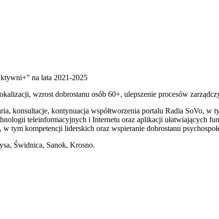
Aktywni+” na lata 2021-2025
okalizacji, wzrost dobrostanu osób 60+, ulepszenie procesów zarządc
inaria, konsultacje, kontynuacja współtworzenia portalu Radia SoVo, w
echnologii teleinformacyjnych i Internetu oraz aplikacji ułatwiającyc
 w tym kompetencji liderskich oraz wspieranie dobrostanu psychospołe
ysa, Świdnica, Sanok, Krosno.