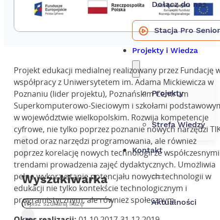
Dołącz do nas
Stacja Pro Senio
Projekty i Wiedza
Projekt edukacji medialnej realizowany przez Fundację 
współpracy z Uniwersytetem im. Adama Mickiewicza w
Projekty
Poznaniu (lider projektu), Poznańskim Centrum
Superkomputerowo-Sieciowym i szkołami podstawowy
w województwie wielkopolskim. Rozwija kompetencje
Strefa Wiedzy
cyfrowe, nie tylko poprzez poznanie nowych narzędzi TIK
metod oraz narzędzi programowania, ale również
Kontakt
poprzez korelację nowych technologii ze współczesnymi
trendami prowadzenia zajęć dydaktycznych. Umożliwia
pełne wykorzystanie potencjału nowych technologii w
Wyszukiwarka
edukacji nie tylko kontekście technologicznym i
programistycznym, ale również społecznym.
Szukaj
Aktualności
Okres realizacji:
01.10.2017-31.12.2019