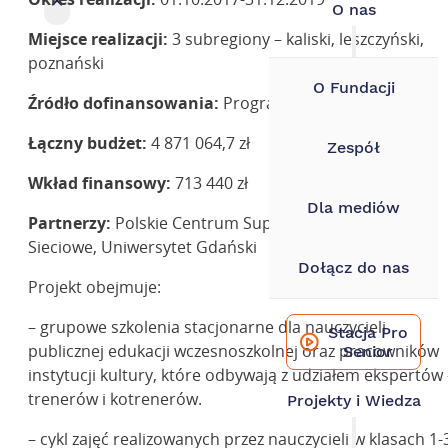
×
O nas
Miejsce realizacji:
3 subregiony – kaliski, leszczyński,
poznański
O Fundacji
Źródło dofinansowania:
Program Polska Cyfrowa
Łączny budżet:
4 871 064,7 zł
Zespół
Wkład finansowy:
713 440 zł
Dla mediów
Partnerzy:
Polskie Centrum Superkomputerowo-
Sieciowe, Uniwersytet Gdański
Dołącz do nas
Projekt obejmuje:
– grupowe szkolenia stacjonarne dla nauczycieli
Stacja Pro
publicznej edukacji wczesnoszkolnej oraz pracowników
Senior
instytucji kultury, które odbywają z udziałem ekspertów 
trenerów i kotrenerów.
Projekty i Wiedza
– cykl zajęć realizowanych przez nauczycieli w klasach 1-