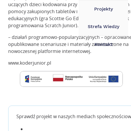
uczących dzieci kodowania przy pomocy nowoczesnych
Projekty
pomocy zakupionych tabletów i nowoczesnych narzędzi
edukacyjnych (gra Scottie Go Edu!, roboty Edison, język
programowania Scratch Junior).
Strefa Wiedzy
– działań programowo-popularyzacyjnych – opracowane
opublikowane scenariusze i materiały zamieszczone na
Kontakt
nowoczesnej platformie internetowej.
www.koderjunior.pl
Sprawdź projekt w naszych mediach społecznościo