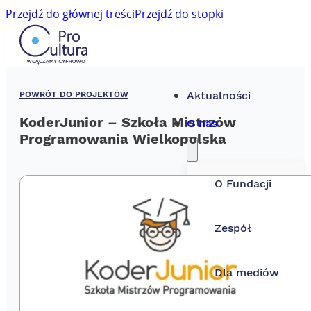
Przejdź do głównej treści
Przejdź do stopki
POWRÓT DO PROJEKTÓW
Aktualności
KoderJunior – Szkoła Mistrzów
O nas
Programowania Wielkopolska
O Fundacji
Zespół
Dla mediów