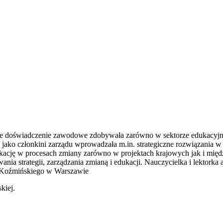
nie doświadczenie zawodowe zdobywała zarówno w sektorze edukacyjnym 
jako członkini zarządu wprowadzała m.in. strategiczne rozwiązania w 
kację w procesach zmiany zarówno w projektach krajowych jak i między
wania strategii, zarządzania zmianą i edukacji. Nauczycielka i lekto
a Koźmińskiego w Warszawie
kiej.