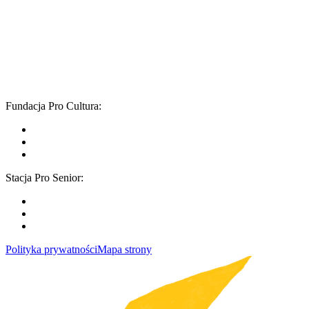
KRS
: 0000171507
Nr konta:
62 1090 1056 0000 0001 4891 0613
Adres do umów:
ul. Chłodna 20 lok. 88 a
00-891 Warszawa
Fundacja Pro Cultura:
Stacja Pro Senior:
Polityka prywatności
Mapa strony