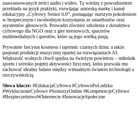
zaawansowanych treści audio i wideo. Tę wiedzę z powodzeniem
przekłada na język praktyki, rozwijając autorską markę i kanał
edukacyjny „Cyfrowy Senior 6.0”, pomagając starszym pokoleniom
w bezpiecznym i swobodnym korzystaniu ze smartfonów oraz
asystentów głosowych. Prowadzi również szkolenia z doradztwa
cyfrowego dla NGO oraz z gier terenowych, spacerów
multimedialnych i questów, które są jego wielką pasją.
Prywatnie fascynat kosmosu i tajemnic czarnych dziur, a także
pasjonat produkcji muzycznej opartej na rozwiązaniach AI.
Większość wolnych chwil spędza na świeżym powietrzu – miłośnik
sportu i szeroko pojętej aktywności fizycznej, która pozwala mu
zachować idealny balans między wirtualnym światem technologii a
rzeczywistością.
Słowa klucze:
#EdukacjaCyfrowa #CyfrowoPoLudzku
#WykluczenieCyfrowe #SeniorzyOnline #KompetencjeCyfrowe
#BezpieczeństwoWInternecie #InnowacjeSpołeczne