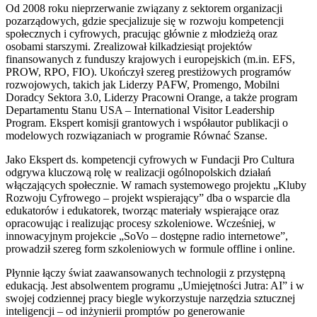
Od 2008 roku nieprzerwanie związany z sektorem organizacji
pozarządowych, gdzie specjalizuje się w rozwoju kompetencji
społecznych i cyfrowych, pracując głównie z młodzieżą oraz
osobami starszymi. Zrealizował kilkadziesiąt projektów
finansowanych z funduszy krajowych i europejskich (m.in. EFS,
PROW, RPO, FIO). Ukończył szereg prestiżowych programów
rozwojowych, takich jak Liderzy PAFW, Promengo, Mobilni
Doradcy Sektora 3.0, Liderzy Pracowni Orange, a także program
Departamentu Stanu USA – International Visitor Leadership
Program. Ekspert komisji grantowych i współautor publikacji o
modelowych rozwiązaniach w programie Równać Szanse.
Jako Ekspert ds. kompetencji cyfrowych w Fundacji Pro Cultura
odgrywa kluczową rolę w realizacji ogólnopolskich działań
włączających społecznie. W ramach systemowego projektu „Kluby
Rozwoju Cyfrowego – projekt wspierający” dba o wsparcie dla
edukatorów i edukatorek, tworząc materiały wspierające oraz
opracowując i realizując procesy szkoleniowe. Wcześniej, w
innowacyjnym projekcie „SoVo – dostępne radio internetowe”,
prowadził szereg form szkoleniowych w formule offline i online.
Płynnie łączy świat zaawansowanych technologii z przystępną
edukacją. Jest absolwentem programu „Umiejętności Jutra: AI” i w
swojej codziennej pracy biegle wykorzystuje narzędzia sztucznej
inteligencji – od inżynierii promptów po generowanie