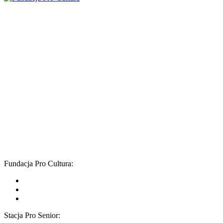
Fundacja Pro Cultura
ul. Okopowa 47 lok. 29 (II piętro)
01-059 Warszawa
fundacja@pro-cultura.pl
NIP
: 5272431797
REGON
: 015714742
KRS
: 0000171507
Nr konta:
62 1090 1056 0000 0001 4891 0613
Adres do umów:
ul. Chłodna 20 lok. 88 a
00-891 Warszawa
Fundacja Pro Cultura:
Stacja Pro Senior: