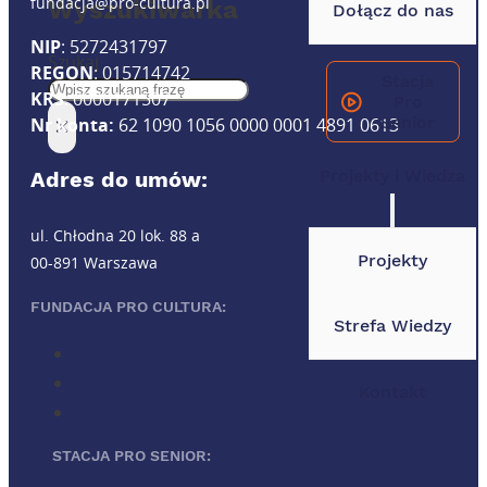
fundacja@pro-cultura.pl
Wyszukiwarka
Dołącz do nas
NIP
: 5272431797
Szukaj
REGON
: 015714742
Stacja
KRS
: 0000171507
Pro
×
Senior
Nr konta:
62 1090 1056 0000 0001 4891 0613
Projekty i Wiedza
Adres do umów:
ul. Chłodna 20 lok. 88 a
Projekty
00-891 Warszawa
FUNDACJA PRO CULTURA:
Strefa Wiedzy
Kontakt
STACJA PRO SENIOR: