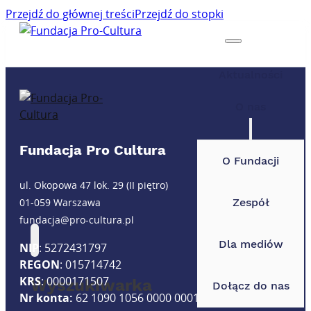
Przejdź do głównej treści
Przejdź do stopki
Aktualności
O nas
Fundacja Pro Cultura
O Fundacji
ul. Okopowa 47 lok. 29 (II piętro)
Zespół
01-059 Warszawa
fundacja@pro-cultura.pl
Dla mediów
NIP
: 5272431797
REGON
: 015714742
KRS
: 0000171507
Wyszukiwarka
Dołącz do nas
Nr konta:
62 1090 1056 0000 0001 4891 0613