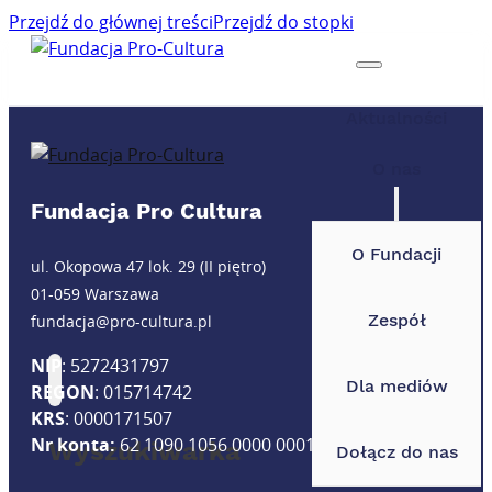
Przejdź do głównej treści
Przejdź do stopki
Aktualności
O nas
Fundacja Pro Cultura
O Fundacji
ul. Okopowa 47 lok. 29 (II piętro)
01-059 Warszawa
Zespół
fundacja@pro-cultura.pl
NIP
: 5272431797
Dla mediów
REGON
: 015714742
KRS
: 0000171507
Nr konta:
62 1090 1056 0000 0001 4891 0613
Wyszukiwarka
Dołącz do nas