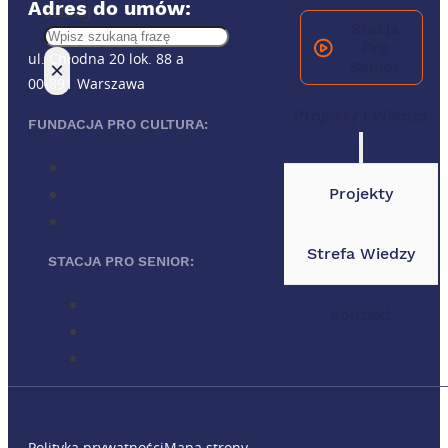
Adres do umów:
Szukaj
Stacja
Pro
ul. Chłodna 20 lok. 88 a
×
Senior
00-891 Warszawa
Projekty i Wiedza
FUNDACJA PRO CULTURA:
Projekty
Strefa Wiedzy
STACJA PRO SENIOR:
Kontakt
Polityka prywatności
Mapa strony