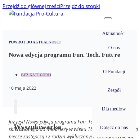
Przejdź do głównej treści
Przejdź do stopki
Aktualności
POWRÓT DO AKTUALNOŚCI
O nas
Nowa edycja programu Fun. Tech. Future
O Fundacji
BEZ KATEGORII
10 maja 2022
Zespół
Dla mediów
Już jest! Nowa edycja programu Fun. Tech. Future
Wyszukiwarka
Dołącz do nas
skierowanego do młodzieży w wieku 18-21 lat opuszczającej
pieczę zastępczą i z rodzin wykluczonych ekonomicznie lub