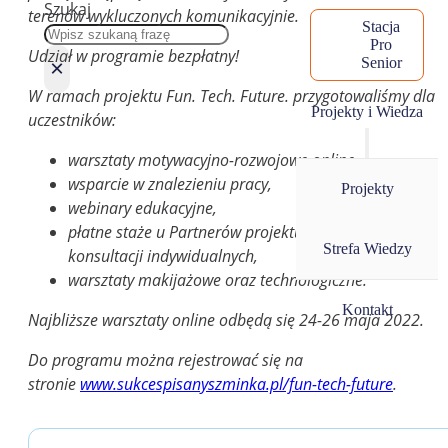
Szukaj
terenów wykluczonych komunikacyjnie.
Stacja
Pro
Udział w programie bezpłatny!
Senior
×
W ramach projektu Fun. Tech. Future. przygotowaliśmy dla
Projekty i Wiedza
uczestników:
warsztaty motywacyjno-rozwojowe online,
wsparcie w znalezieniu pracy,
Projekty
webinary edukacyjne,
płatne staże u Partnerów projektu z pakietem
Strefa Wiedzy
konsultacji indywidualnych,
warsztaty makijażowe oraz technologiczne.
Kontakt
Najbliższe warsztaty online odbędą się 24-26 maja 2022.
Do programu można rejestrować się na
stronie
www.sukcespisanyszminka.pl/fun-tech-future
.