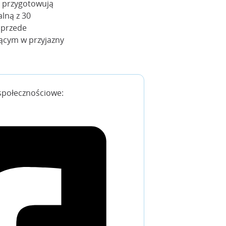
l przygotowują
lną z 30
o przede
jącym w przyjazny
społecznościowe: