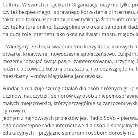
Cultura. W swoich projektach Organizacja uczy nie tylko 
czy też bezpiecznego i sprawnego korzystania z Internetu, a
także nad takimi aspektami jak weryfikacja źródeł informacj
czy też kultura online. Szczególnie w okresie pandemii kład
na dużą role Internetu jako okna na świat i mostu między 
– Wierzymy, że dzięki świadomemu korzystania z nowych
otwarte, kreatywne i nowoczesne społeczeństwo. Dzięki In
możemy rozwijać swoja pasje i zainteresowania, uczyć się
ludźmi, obcować z kulturą oraz sztuką i to bez względu na t
mieszkamy – mówi Magdalena Janczewska.
Fundacja realizuje szereg działań dla osób z różnych grup 
uczniów, nauczycieli, seniorów czy osób z niepełnosprawn
małych miejscowości, którzy szczególnie są zagrożeni wyk
cyfrowym.
Jednym z najnowszych projektów jest Radio SoVo – pierws
ogólnodostępne radio internetowe dla osób o specjalnyc
edukacyjnych – przyjazne seniorom i osobom dorosłym z