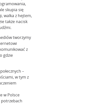
programowania,
le skupia się
i, walka z hejtem,
zie także nacisk
ludźmi.
 mediów tworzymy
ternetowi
, komunikować z
o gdzie
społecznych –
ościami, w tym z
luczeniem
ze w Polsce
h potrzebach