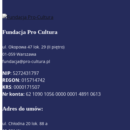
Fundacja Pro Cultura
ul. Okopowa 47 lok. 29 (II piętro)
01-059 Warszawa
fundacja@pro-cultura.pl
NIP
: 5272431797
REGON
: 015714742
KRS
: 0000171507
Nr konta:
62 1090 1056 0000 0001 4891 0613
Adres do umów:
ul. Chłodna 20 lok. 88 a