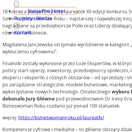
Stacja Pro Senior
18 czerwca poznaliśmy listę laureatek XII edycji konkursu 
Projekty i Wiedza
Szminką Bizneswoman Roku – najstarszej i największej inicj
nagradzane są przedsiębiorcze Polki oraz Liderzy działając
Kontakt
równości w biznesie.
Magdalena Janczewska otrzymała wyróżnienie w kategorii „
wykluczeniu cyfrowemu”.
Finalistki zostały wyłonione przez Loże Ekspertów, w który
polscy start-uperzy, inwestorzy, przedsiębiorcy społeczni,
eksperci i ekspertki z różnych obszarów – od sprzedaży i s
po zarządzanie strategiczne, modele biznesowe, marketing
wykorzystanie nowych technologii. Ostatecznego
wyboru 
dokonało Jury Główne
pod przewodnictwem Dr Ireny Eris
Bizneswoman Roku rozdano już ponad 100 statuetek.
więcej:
https://bizneswomanroku.pl/laureatki/
Kompetencje cyfrowe i medialne – to główne obszary dział