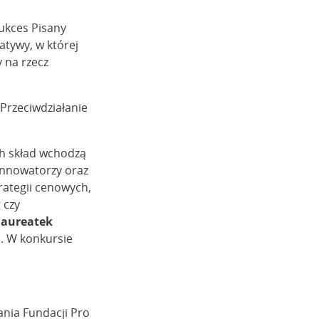
Sukces Pisany
atywy, w której
y na rzecz
Przeciwdziałanie
ch skład wchodzą
 innowatorzy oraz
trategii cenowych,
 czy
laureatek
. W konkursie
ania Fundacji Pro