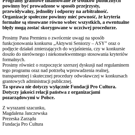
Programy grantowe finansowane ze środków publicznych
powinny być prowadzone w sposób przejrzysty,
przewidywalny, jednolity i odporny na arbitralność.
Organizacje społeczne powinny mieć pewność, że kryteria
formalne są stosowane równo wobec wszystkich, a ewentualne
błędy mogą zostać skorygowane w uczciwej procedurze.
Prosimy Pana Premiera o zwrócenie uwagi na sposób
funkcjonowania konkursu „Aktywni Seniorzy – ASY” oraz o
podjęcie działań zmierzających do wyjaśnienia, czy w konkursie
doszło do nierównego i niekonsekwentnego stosowania kryteriów
formalnych.
Prosimy również o rozpoczęcie szerszej dyskusji nad regulaminem
tego programu oraz nad potrzebą wprowadzenia realnej,
transparentnej i skutecznej procedury odwoławczej w konkursach
grantowych administracji publicznej.
Ta sprawa nie dotyczy wyłącznie Fundacji Pro Cultura.
Dotyczy jakości relacji państwa z organizacjami
pozarządowymi w Polsce.
Z wyrazami szacunku,
Magdalena Janczewska
Prezeska Zarządu
Fundacja Pro Cultura