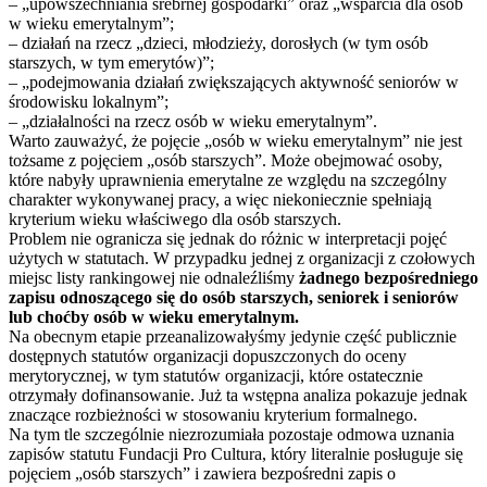
– „upowszechniania srebrnej gospodarki” oraz „wsparcia dla osób
w wieku emerytalnym”;
– działań na rzecz „dzieci, młodzieży, dorosłych (w tym osób
starszych, w tym emerytów)”;
– „podejmowania działań zwiększających aktywność seniorów w
środowisku lokalnym”;
– „działalności na rzecz osób w wieku emerytalnym”.
Warto zauważyć, że pojęcie „osób w wieku emerytalnym” nie jest
tożsame z pojęciem „osób starszych”. Może obejmować osoby,
które nabyły uprawnienia emerytalne ze względu na szczególny
charakter wykonywanej pracy, a więc niekoniecznie spełniają
kryterium wieku właściwego dla osób starszych.
Problem nie ogranicza się jednak do różnic w interpretacji pojęć
użytych w statutach. W przypadku jednej z organizacji z czołowych
miejsc listy rankingowej nie odnaleźliśmy
żadnego bezpośredniego
zapisu odnoszącego się do osób starszych, seniorek i seniorów
lub choćby osób w wieku emerytalnym.
Na obecnym etapie przeanalizowałyśmy jedynie część publicznie
dostępnych statutów organizacji dopuszczonych do oceny
merytorycznej, w tym statutów organizacji, które ostatecznie
otrzymały dofinansowanie. Już ta wstępna analiza pokazuje jednak
znaczące rozbieżności w stosowaniu kryterium formalnego.
Na tym tle szczególnie niezrozumiała pozostaje odmowa uznania
zapisów statutu Fundacji Pro Cultura, który literalnie posługuje się
pojęciem „osób starszych” i zawiera bezpośredni zapis o