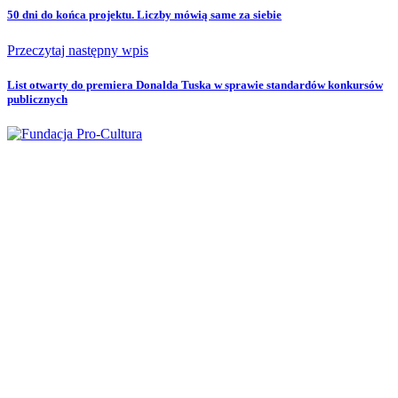
50 dni do końca projektu. Liczby mówią same za siebie
Przeczytaj następny wpis
List otwarty do premiera Donalda Tuska w sprawie standardów konkursów
publicznych
Fundacja Pro Cultura
ul. Okopowa 47 lok. 29 (II piętro)
01-059 Warszawa
fundacja@pro-cultura.pl
NIP
: 5272431797
REGON
: 015714742
KRS
: 0000171507
Nr konta:
62 1090 1056 0000 0001 4891 0613
Adres do umów:
ul. Chłodna 20 lok. 88 a