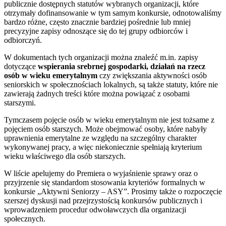
publicznie dostępnych statutów wybranych organizacji, które
otrzymały dofinansowanie w tym samym konkursie, odnotowaliśmy
bardzo różne, często znacznie bardziej pośrednie lub mniej
precyzyjne zapisy odnoszące się do tej grupy odbiorców i
odbiorczyń.
W dokumentach tych organizacji można znaleźć m.in. zapisy
dotyczące
wspierania srebrnej gospodarki, działań na rzecz
osób w wieku emerytalnym
czy zwiększania aktywności osób
seniorskich w społecznościach lokalnych, są także statuty, które nie
zawierają żadnych treści które można powiązać z osobami
starszymi.
Tymczasem pojęcie osób w wieku emerytalnym nie jest tożsame z
pojęciem osób starszych. Może obejmować osoby, które nabyły
uprawnienia emerytalne ze względu na szczególny charakter
wykonywanej pracy, a więc niekoniecznie spełniają kryterium
wieku właściwego dla osób starszych.
W liście apelujemy do Premiera o wyjaśnienie sprawy oraz o
przyjrzenie się standardom stosowania kryteriów formalnych w
konkursie „Aktywni Seniorzy – ASY”. Prosimy także o rozpoczęcie
szerszej dyskusji nad przejrzystością konkursów publicznych i
wprowadzeniem procedur odwoławczych dla organizacji
społecznych.