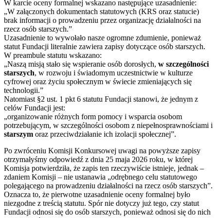
W karcie oceny formalnej wskazano następujące uzasadnienie:
„W załączonych dokumentach statutowych (KRS oraz statucie)
brak informacji o prowadzeniu przez organizację działalności na
rzecz osób starszych.”
Uzasadnienie to wywołało nasze ogromne zdumienie, ponieważ
statut Fundacji literalnie zawiera zapisy dotyczące osób starszych.
W preambule statutu wskazano:
„Naszą misją stało się wspieranie osób dorosłych,
w szczególności
starszych
, w rozwoju i świadomym uczestnictwie w kulturze
cyfrowej oraz życiu społecznym w świecie zmieniających się
technologii.”
Natomiast §2 ust. 1 pkt 6 statutu Fundacji stanowi, że jednym z
celów Fundacji jest:
„organizowanie różnych form pomocy i wsparcia osobom
potrzebującym, w szczególności osobom z niepełnosprawnościami i
starszym
oraz przeciwdziałanie ich izolacji społecznej”.
Po zwróceniu Komisji Konkursowej uwagi na powyższe zapisy
otrzymałyśmy odpowiedź z dnia 25 maja 2026 roku, w której
Komisja potwierdziła, że zapis ten rzeczywiście istnieje, jednak –
zdaniem Komisji – nie ustanawia „odrębnego celu statutowego
polegającego na prowadzeniu działalności na rzecz osób starszych”.
Oznacza to, że pierwotne uzasadnienie oceny formalnej było
niezgodne z treścią statutu. Spór nie dotyczy już tego, czy statut
Fundacji odnosi się do osób starszych, ponieważ odnosi się do nich