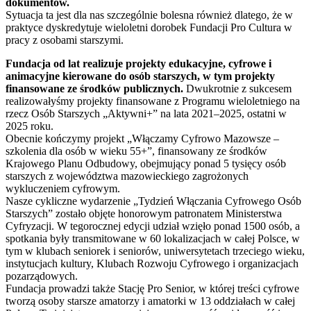
dokumentów.
Sytuacja ta jest dla nas szczególnie bolesna również dlatego, że w
praktyce dyskredytuje wieloletni dorobek Fundacji Pro Cultura w
pracy z osobami starszymi.
Fundacja od lat realizuje projekty edukacyjne, cyfrowe i
animacyjne kierowane do osób starszych, w tym projekty
finansowane ze środków publicznych.
Dwukrotnie z sukcesem
realizowałyśmy projekty finansowane z Programu wieloletniego na
rzecz Osób Starszych „Aktywni+” na lata 2021–2025, ostatni w
2025 roku.
Obecnie kończymy projekt „Włączamy Cyfrowo Mazowsze –
szkolenia dla osób w wieku 55+”, finansowany ze środków
Krajowego Planu Odbudowy, obejmujący ponad 5 tysięcy osób
starszych z województwa mazowieckiego zagrożonych
wykluczeniem cyfrowym.
Nasze cykliczne wydarzenie „Tydzień Włączania Cyfrowego Osób
Starszych” zostało objęte honorowym patronatem Ministerstwa
Cyfryzacji. W tegorocznej edycji udział wzięło ponad 1500 osób, a
spotkania były transmitowane w 60 lokalizacjach w całej Polsce, w
tym w klubach seniorek i seniorów, uniwersytetach trzeciego wieku,
instytucjach kultury, Klubach Rozwoju Cyfrowego i organizacjach
pozarządowych.
Fundacja prowadzi także Stację Pro Senior, w której treści cyfrowe
tworzą osoby starsze amatorzy i amatorki w 13 oddziałach w całej