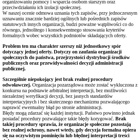
organizowaniu pomocy i wsparcia osobom starszym oraz
przeciwdziałaniu ich izolacji społecznej.
W naszej ocenie odmowa uznania tych zapisów, przy jednoczesnym
uznawaniu znacznie bardziej ogólnych lub pośrednich zapisów
statutowych innych organizacji, budzi poważne wątpliwości co do
równego, jednolitego i konsekwentnego stosowania kryteriów
formalnych wobec wszystkich podmiotów składających oferty.
Problem ten ma charakter szerszy niż jednostkowy spór
dotyczący jednej oferty. Dotyczy on zaufania organizacji
społecznych do państwa, przejrzystości dystrybucji środków
publicznych oraz przewidywalności decyzji administracji
publicznej.
Szczególnie niepokojący jest brak realnej procedury
odwoławczej.
Organizacja pozarządowa może zostać wykluczona z
konkursu na podstawie arbitralnej interpretacji, bez możliwości
niezależnej weryfikacji decyzji, bez jasnych standardów
interpretacyjnych i bez skutecznego mechanizmu pozwalającego
naprawić ewentualny błąd po stronie administracji.
Błędy mogą zdarzać się każdej instytucji. Państwo powinno jednak
posiadać procedury pozwalające takie błędy korygować.
Brak
takiej procedury sprawia, że organizacje społeczne pozostają
bez realnej ochrony, nawet wtedy, gdy decyzja formalna opiera
się na oczywistym pominięciu lub błędnej interpretacji treści