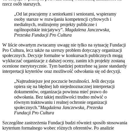
rzecz osób starszych.
„Od lat pracujemy z seniorkami i seniorami, wspieramy
osoby starsze w rozwijaniu kompetencji cyfrowych i
medialnych, realizujemy projekty publiczne i
ogólnopolskie inicjatywy”.
Magdalena Janczewska,
Prezeska Fundacji Pro Cultura
W liście otwartym zwracamy uwagę nie tylko na sytuację Fundacji
Pro Cultura, lecz także na szerszy problem dotyczący organizacji
społecznych. Decyzje formalne w konkursach publicznych mogą
wykluczać organizacje z dalszej oceny, zanim ich projekty zostaną
ocenione merytorycznie. Tym bardziej potrzebne są jasne standardy
interpretacji kryteriów oraz możliwość odwołania się od decyzji.
„Najtrudniejsze jest poczucie bezsilności. Jeśli decyzja
opiera się na błędnej lub niejednoznacznej interpretacji
dokumentów, organizacja powinna mieć prawo do
odwołania. Bez takiej możliwości trudno mówić o
równym traktowaniu i realnej ochronie organizacji
społecznych.”
Magdalena Janczewska, Prezeska
Fundacji Pro Cultura
Szczególne zastrzeżenia Fundacji budzi również sposób stosowania
kryterium formalnego wobec różnych oferentów. Po analizie