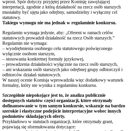
wprost. Spór dotyczy przyjętej przez Komisję zawężającej
interpretacji, zgodnie z którą działalność na rzecz osób starszych
musiałaby być ujęta jako odrębny, samodzielny i wyłączny cel
statutowy.
Takiego wymogu nie ma jednak w regulaminie konkursu.
Regulamin wymaga jedynie, aby: „Oferent w ramach celów
statutowych prowadził działalność na rzecz Osób starszych.”
Regulamin nie wymaga:
– wyodrębnienia osobnego celu statutowego poświęconego
wyłącznie osobom starszym,
– stosowania konkretnej formuły językowej,
– prowadzenia działalności wyłącznie na rzecz osób starszych,
– ani wskazania osób starszych jako odrębnej grupy odbiorczyń i
odbiorców działań statutowych.
W naszej ocenie Komisja wprowadziła więc dodatkowy warunek
formalny, który nie wynika z regulaminu konkursu.
Szczególnie niepokojące jest to, że analiza publicznie
dostępnych statutów części organizacji, które otrzymały
dofinansowanie w tym samym konkursie, wskazuje na bardzo
szerokie i elastyczne podejście interpretacyjne wobec innych
podmiotów składających oferty.
Przykładowo w statutach organizacji, które otrzymały grant,
pojawiają się sformułowania dotyczące: