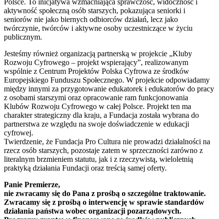
Polsce. To inicjatywa wzmacniająca sprawczość, widoczność i
aktywność społeczną osób starszych, pokazująca seniorki i
seniorów nie jako biernych odbiorców działań, lecz jako
twórczynie, twórców i aktywne osoby uczestniczące w życiu
publicznym.
Jesteśmy również organizacją partnerską w projekcie „Kluby
Rozwoju Cyfrowego – projekt wspierający”, realizowanym
wspólnie z Centrum Projektów Polska Cyfrowa ze środków
Europejskiego Funduszu Społecznego. W projekcie odpowiadamy
między innymi za przygotowanie edukatorek i edukatorów do pracy
z osobami starszymi oraz opracowanie ram funkcjonowania
Klubów Rozwoju Cyfrowego w całej Polsce. Projekt ten ma
charakter strategiczny dla kraju, a Fundacja została wybrana do
partnerstwa ze względu na swoje doświadczenie w edukacji
cyfrowej.
Twierdzenie, że Fundacja Pro Cultura nie prowadzi działalności na
rzecz osób starszych, pozostaje zatem w sprzeczności zarówno z
literalnym brzmieniem statutu, jak i z rzeczywistą, wieloletnią
praktyką działania Fundacji oraz treścią samej oferty.
Panie Premierze,
nie zwracamy się do Pana z prośbą o szczególne traktowanie.
Zwracamy się z prośbą o interwencję w sprawie standardów
działania państwa wobec organizacji pozarządowych.