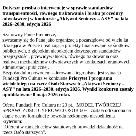
Dotyczy: prośba o interwencję w sprawie standardów
transparentności, równego traktowania i braku procedury
odwoławczej w konkursie „Aktywni Seniorzy – ASY” na lata
2026–2030, edycja 2026
Szanowny Panie Premierze,
zwracamy się do Pana jako organizacja pozarządowa od wielu lat
działająca w Polsce i realizująca projekty finansowane ze środków
publicznych, z głębokim niepokojem dotyczącym standardów
przejrzystości, przewidywalności, równego traktowania oraz
realnych mechanizmów odwoławczych w konkursach grantowych
administracji publicznej.
Bezpośrednim powodem skierowania tego pisma jest sytuacja
Fundacji Pro Cultura w konkursie
Priorytet I programu
wieloletniego na rzecz Osób Starszych „Aktywni Seniorzy –
ASY” na lata 2026–2030, edycja 2026. Wyniki konkursu zostały
opublikowane 8 maja 2026 roku.
Oferta Fundacji Pro Cultura nr 23 pt. „MODEL TWÓRCZEJ
SPRAWCZOŚCI CYFROWEJ OSÓB 60+” została odrzucona na
etapie oceny formalnej z powodu rzekomego niespełnienia
kryterium:
„Oferent w ramach celów statutowych prowadzi działalność na
rzecz Osób starszych”.