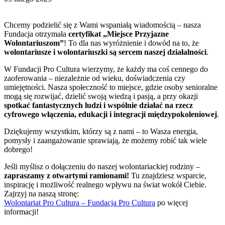
Chcemy podzielić się z Wami wspaniałą wiadomością – nasza
Fundacja otrzymała
certyfikat „Miejsce Przyjazne
Wolontariuszom”
! To dla nas wyróżnienie i dowód na to, że
wolontariusze i wolontariuszki są sercem naszej działalności
.
W Fundacji Pro Cultura wierzymy, że każdy ma coś cennego do
zaoferowania – niezależnie od wieku, doświadczenia czy
umiejętności. Nasza społeczność to miejsce, gdzie osoby senioralne
mogą się rozwijać, dzielić swoją wiedzą i pasją, a przy okazji
spotkać fantastycznych ludzi i wspólnie działać na rzecz
cyfrowego włączenia, edukacji i integracji międzypokoleniowej
.
Dziękujemy wszystkim, którzy są z nami – to Wasza energia,
pomysły i zaangażowanie sprawiają, że możemy robić tak wiele
dobrego!
Jeśli myślisz o dołączeniu do naszej wolontariackiej rodziny –
zapraszamy z otwartymi ramionami!
Tu znajdziesz wsparcie,
inspirację i możliwość realnego wpływu na świat wokół Ciebie.
Zajrzyj na naszą stronę:
Wolontariat Pro Cultura – Fundacja Pro Cultura
po więcej
informacji!