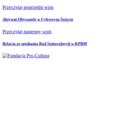
Przeczytaj poprzedni wpis
Aktywni Obywatele w Cyfrowym Świecie
Przeczytaj następny wpis
Relacja ze spotkania Rad Senioralnych w KPRM
Fundacja Pro Cultura
ul. Okopowa 47 lok. 29 (II piętro)
01-059 Warszawa
fundacja@pro-cultura.pl
NIP
: 5272431797
REGON
: 015714742
KRS
: 0000171507
Nr konta:
62 1090 1056 0000 0001 4891 0613
Adres do umów: